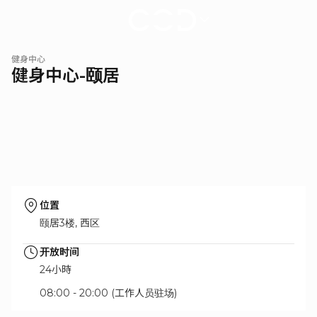
健
健身中心
身
健身中心-颐居
中
心-
颐
居
|
新
濠
天
位置
地
颐居3楼, 西区
开放时间
24小時
08:00 - 20:00 (工作人员驻场)