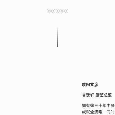
欧阳文彦
誉珑轩 厨艺总监
拥有逾三十年中餐
成就全澳唯一同时