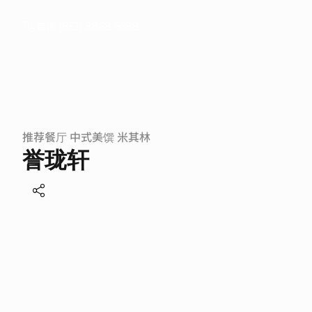
查询 (853) 8868 6688
誉
珑
主页
轩
餐饮
|
米
其
推荐餐厅
中式美馔
米其林
林
誉珑轩
|
美
食
|
澳
门
|
粤
式