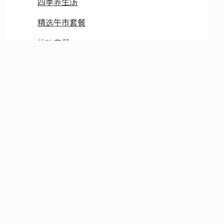
四季养生汤
精选午市套餐
体验套餐
野菌荟萃
养生食补‧夏长篇
养生食补‧夏长篇
（时间：6月21至8月31日）
穿着要求
本餐厅之穿着要求为商务休闲。
男士不可穿露趾鞋并且需穿着及踝长裤。
十岁及以上儿童欢迎參与。