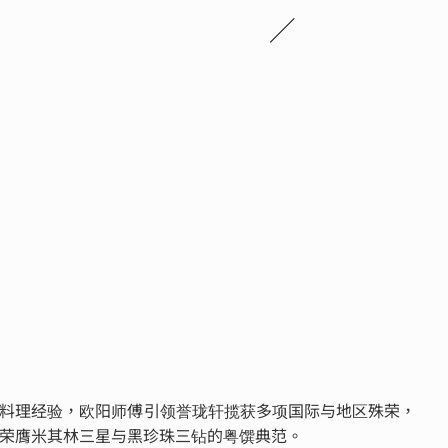
料理经验，欧阳师傅引领誉珑轩揽获多项国际与地区殊荣，
荣膺米其林三星与黑珍珠三钻的粤馔典范。