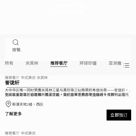
餐
饮
|
新
濠
天
地
所有
米其林
推荐餐厅
环球珍馐
亚洲飨宴
推荐餐厅
中式美馔
米其林
誉珑轩
大中华区唯一同时荣膺米其林三星与黑珍珠三钻殊荣的粤馔传奇——誉珑轩，
为宾客呈献以匠心雕琢的极上珍馐。我们荟萃世界各地顶级时令食材，以现代
空间以金之尊、银之雅、翡翠之韵，交织出帝王般的华贵格调。《清明上河
手法诠释地道粤菜精髓，于每一道菜肴中缔造非凡的味觉艺术。
图》于细节处静述风雅；清雅古筝乐韵流淌，与书法家即席挥毫的墨香交织，
佐以专业茶艺师烹茗侍奉，共同勾勒出一幅生动的风雅画卷。私密包厢则备显
新濠天地2楼，西区
静谧尊崇。所有体验皆融于殷勤周至的服务之中，传递东方待客之道。这份对
至臻体验的不懈追求，成就了誉珑轩在殿堂级粤菜中备受推崇的典范地位。
了解更多
立即预订
推荐餐厅
中式美馔