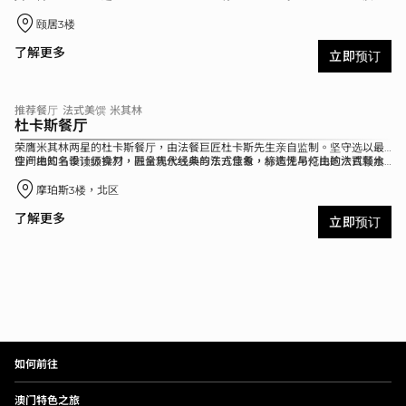
完美呈现。餐厅严选28天干式及湿式熟成的美国和牛、顶级黑安格斯谷饲牛等
陈列逾2,000瓶顶级限量款及典藏佳酿，为您奉上炙烤、酒艺与格调交融的臻
高品质牛肉，依照不同部位与纹理，烹调至最佳熟度，软嫩多汁，风味浓郁。
宠牛扒盛宴。
颐居3楼
了解更多
立即预订
推荐餐厅
法式美馔
米其林
杜卡斯餐厅
荣膺米其林两星的杜卡斯餐厅，由法餐巨匠杜卡斯先生亲自监制。坚守选以最
佳产地的当季顶级食材，匠呈隽永经典的法式佳肴，缔造无与伦比的法式餐飨
空间由知名设计师操刀，融合现代线条与东方意象，标志性吊灯由逾六百颗水
体验。是世上极少数能展现美食先驱──杜卡斯先生精神世界的私宴殿堂。
晶精制而成。家具与器皿臻选自法国百年皮具工坊、定制陶瓷与艺术级水晶品
牌，于细节中演绎法式生活美学。中央恒温酒窖珍藏逾两万瓶名庄佳酿，并设
摩珀斯3楼，北区
主厨餐桌与品酒私宴，将法国人对品味与享受的执着呈现于方寸细节之中。
了解更多
立即预订
如何前往
澳门特色之旅