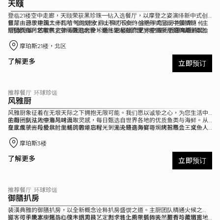
天颐
登临21楼空中走廊，天颐荣获黑珍珠一钻入选餐厅，以摩登之姿演绎新中式创
意菜。源于中国二十四节气的划分，以不时不食的创新形式呈现中餐精髓。主
餐厅由已故建筑大师扎哈·哈迪德女爵士操刀设计，金色半穹顶环抱宴席，传递
厨团队每月依节气之律，甄选时令珍馐，更呈献广受赞誉的餐厅招牌菜，以飨
“飞龙守宴”之寓意，空间融汇水景、流光与木石肌理，将“五行哲思”赋器物之
顺势而上，艺馔共赏。循天颐之径，通往23楼当代艺术空间，近距离邂逅巨型
四方饕客。结合传统风味与现代技法，辅以柴烧陶器，延续并创新东方饮食之
间。茶具器皿融入生肖图腾，寄以“生肖吉语”，更有珍藏系列葡萄酒与烈酒待
KAWS 作品。行至其间，艺术、美馔与建筑交汇，成就一场多维度的奢雅盛
美。
以知味之人。
宴。
摩珀斯21楼，北区
了解更多
立即预订
推荐餐厅
环球珍馐
风雅厨
风雅厨象征着在无垠天际之下拥抱无限可能。我们愿以诚挚之心，为您生活中
的每一刻注入惬意与时尚。
主厨团队从地中海风味汲取灵感，每日甄选自世界各地的优质鱼类与海鲜。从
皇家鱼子酱与爱尔兰生蚝的奢华启程，到渔夫特选海鲜与焗烤苏格兰三文鱼，
在此成就一段极具时尚格调的难忘时光，无论是商务宴请、庆祝聚会，或一人
更汇聚多国风情菜式，于层层演绎中，重新诠释“鲜”之真意。搭配创意特调与
静享的心灵疗愈时刻，风雅厨皆可成为您探寻生活灵感的愉悦空间。
精选酒饮，唤醒味蕾的全新体验。
摩珀斯3楼
了解更多
立即预订
推荐餐厅
环球珍馐
御膳扒房
装潢典雅的御膳扒房，以全新概念诠释扒房盛馔之道。主厨团队精通火候之
道，传承果木炭烤与红橡木烟熏技艺，力求将上乘牛扒的天然醇香与柔嫩质地
宾客可于晚宴中甄选心仪牛扒刀具，定制个性化的就餐体验。更有珍藏酒窖，